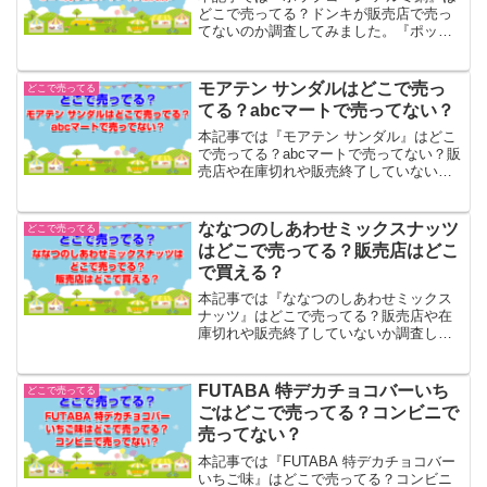
どこで売ってる？ドンキが販売店で売っ
てないのか調査してみました。『ポップ
コーン アルミ鍋』の調査対象としてはド
ラックストアやドンキ、薬局、ロフト、
イオン等を調査...
モアテン サンダルはどこで売っ
どこで売ってる
てる？abcマートで売ってない？
本記事では『モアテン サンダル』はどこ
で売ってる？abcマートで売ってない？販
売店や在庫切れや販売終了していないか
調査してみました。『モアテン サンダ
ル』の調査対象としてはabcマートや台
北、伊勢丹、ZOZOTOW等を調査...
ななつのしあわせミックスナッツ
どこで売ってる
はどこで売ってる？販売店はどこ
で買える？
本記事では『ななつのしあわせミックス
ナッツ』はどこで売ってる？販売店や在
庫切れや販売終了していないか調査して
みました。『ななつのしあわせミックス
ナッツ』の調査対象としてはヴィレヴァ
ン、ドンキ、ロフト、東急ハンズ等を調
FUTABA 特デカチョコバーいち
どこで売ってる
査...
ごはどこで売ってる？コンビニで
売ってない？
本記事では『FUTABA 特デカチョコバー
いちご味』はどこで売ってる？コンビニ