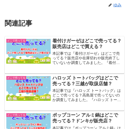
ゆみ
関連記事
着付けガーゼはどこで売ってる？
どこで売ってる
販売店はどこで買える？
本記事では『着付けガーゼ』はどこで売
ってる？販売店や在庫切れや販売終了し
ていないか調査してみました。『着付け
ガーゼ』の調査対象としてはヴィレヴァ
ン、ドンキ、ロフト、東急ハンズ等を調
査...
ハロッズ トートバッグはどこで
どこで売ってる
売ってる？三越が取扱店舗？
本記事では『ハロッズ トートバッグ』は
どこで売ってる？高島屋で売ってないの
か調査してみました。『ハロッズ トート
バッグ』の調査対象としては高島屋や三
越伊勢丹等、大丸などを調査...
ポップコーン アルミ鍋はどこで
どこで売ってる
売ってる？ドンキが販売店？
本記事では『ポップコーン アルミ鍋』は