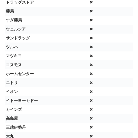
ドラッグストア
✖
薬局
✖
すぎ薬局
✖
ウェルシア
✖
サンドラッグ
✖
ツルハ
✖
マツキヨ
✖
コスモス
✖
ホームセンター
✖
ニトリ
✖
イオン
✖
イトーヨーカドー
✖
カインズ
✖
高島屋
✖
三越伊勢丹
✖
大丸
✖