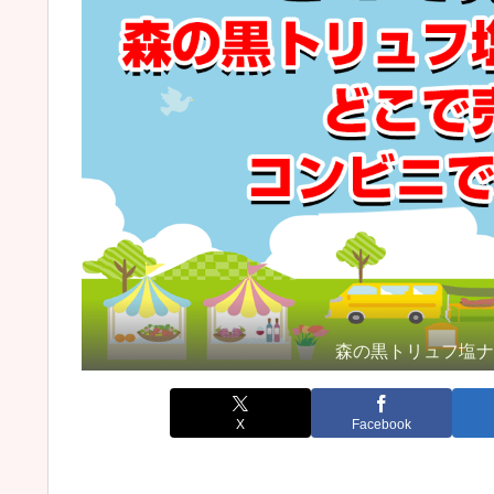
森の黒トリュフ塩
X
Facebook