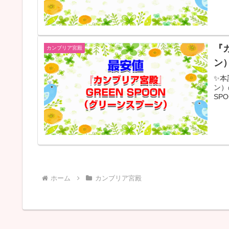
『
カンブリア宮殿
ン
✨本
ン）
SP
ホーム
カンブリア宮殿