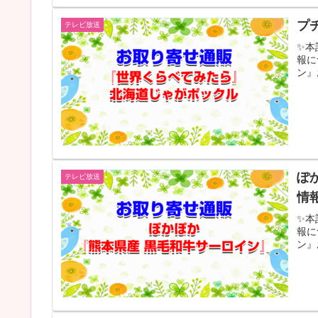
プ
テレビ放送
✨本
報に
ン』
ぽ
テレビ放送
情
✨本
報に
ン』