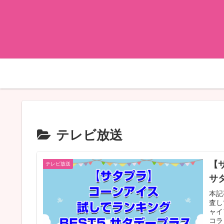
テレビ放送
【
テレビ放送
サ
本記
査し
ャイ
コラ