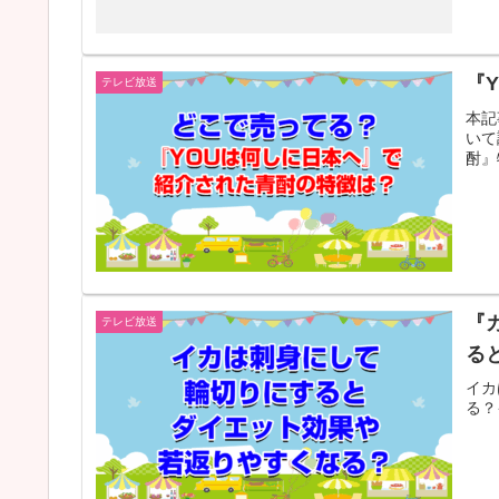
『
テレビ放送
本記
いて
酎』
『
テレビ放送
る
イカ
る？