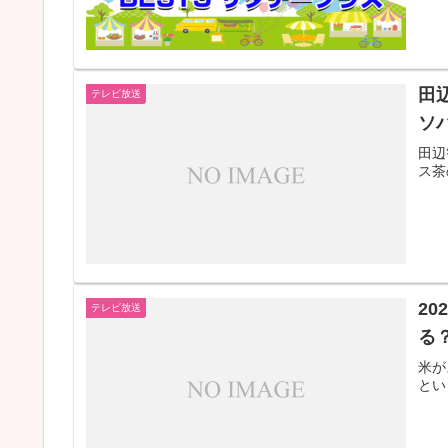
田
テレビ放送
ソ
田辺
ス茶
2
テレビ放送
る
米が
とい