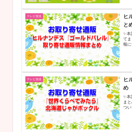
ヒ
テレビ放送
と
✨本
てま
報に
ヒ
テレビ放送
め
✨本
まと
つい