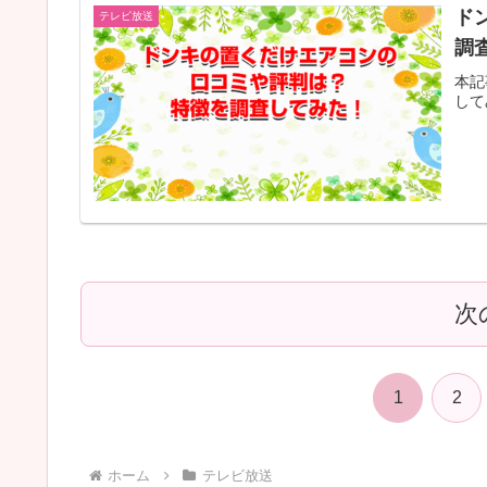
ド
テレビ放送
調
本記
して
次
1
2
ホーム
テレビ放送