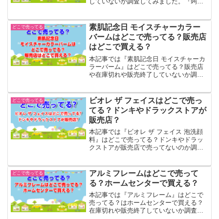
していないか調査してみました。『蒟蒻
畑プリン味』の調査対象としてはヴィレ
ヴァン、ドンキ、ロフト、東急ハンズ等
を調査...
素肌記念日 モイスチャーカラー
どこで売ってる
バームはどこで売ってる？販売店
はどこで買える？
本記事では『素肌記念日 モイスチャーカ
ラーバーム』はどこで売ってる？販売店
や在庫切れや販売終了していないか調査
してみました。『素肌記念日 モイスチャ
ーカラーバーム』の調査対象としてはヴ
ィレヴァン、ドンキ、ロフト、東急ハン
ビオレ ザ フェイスはどこで売っ
どこで売ってる
ズ等を調査...
てる？ドンキやドラックストアが
販売店？
本記事では『ビオレ ザ フェイス 泡洗顔
料』はどこで売ってる？ドンキやドラッ
クストアが販売店で売ってないのか調査
してみました。『ビオレ ザ フェイス 泡
洗顔料』の調査対象としてはドラックス
トアやドンキ、薬局、ロフト、イオン等
アルミフレームはどこで売って
どこで売ってる
を調査...
る？ホームセンターで買える？
本記事では『アルミフレーム』はどこで
売ってる？はホームセンターで買える？
在庫切れや販売終了していないか調査し
てみました。『アルミフレーム』の調査