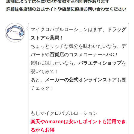
マイクロバブルローションはまず、
ドラッグ
ストア
や
薬局
！
ちょっとリッチな気分を味わいたいなら、
デ
パート
や
百貨店
のコスメコーナーへGO！
気軽に試したいなら、
バラエティショップ
を
覗いてみて！
あと、
メーカーの公式オンラインストア
も要
チェック！
もしマイクロバブルローション
楽天やAmazonは安いしポイントも活用でき
るからお得