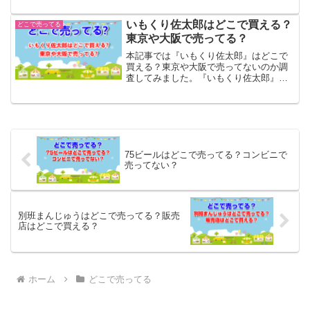
対象としてはホームセンターやコメリ、
カインズ等を調査...
いもくり佐太郎はどこで買える？
どこで売ってる
東京や大阪で売ってる？
本記事では『いもくり佐太郎』はどこで
買える？東京や大阪で売ってないのか調
査してみました。『いもくり佐太郎』の
調査対象としては東京や大阪、梅田、北
海道、表参道等を調査...
75ビールはどこで売ってる？コンビニで
売ってない？
別班まんじゅうはどこで売ってる？販売
店はどこで買える？
ホーム
どこで売ってる