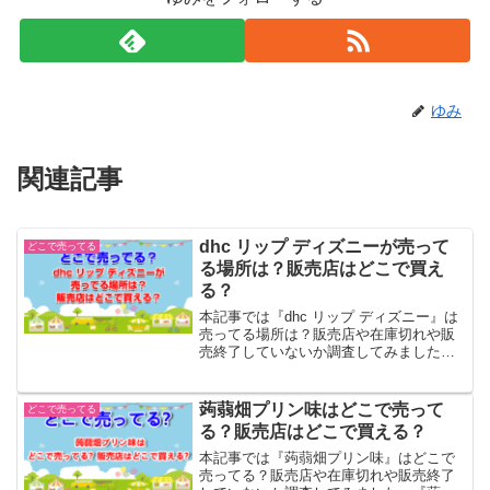
ゆみ
関連記事
dhc リップ ディズニーが売って
どこで売ってる
る場所は？販売店はどこで買え
る？
本記事では『dhc リップ ディズニー』は
売ってる場所は？販売店や在庫切れや販
売終了していないか調査してみました。
『dhc リップ ディズニー』の調査対象と
してはヴィレヴァン、ドンキ、ロフト、
東急ハンズ等を調査...
蒟蒻畑プリン味はどこで売って
どこで売ってる
る？販売店はどこで買える？
本記事では『蒟蒻畑プリン味』はどこで
売ってる？販売店や在庫切れや販売終了